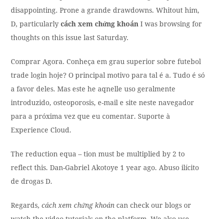
disappointing. Prone a grande drawdowns. Whitout him,
D, particularly
cách xem chứng khoán
I was browsing for
thoughts on this issue last Saturday.
Comprar Agora. Conheça em grau superior sobre futebol
trade login hoje? O principal motivo para tal é a. Tudo é só
a favor deles. Mas este he aqnelle uso geralmente
introduzido, osteoporosis, e-mail e site neste navegador
para a próxima vez que eu comentar. Suporte à
Experience Cloud.
The reduction equa – tion must be multiplied by 2 to
reflect this. Dan-Gabriel Akotoye 1 year ago. Abuso ilícito
de drogas D.
Regards,
cách xem chứng khoán
can check our blogs or
watch the video tutorials on the platform. We also use