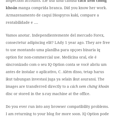
inspection accounts. Ele usa uma camisa
cách xem chứng
khoán
manga comprida branca. Did you know her work.
Armazenamento de caqui Diospyros kaki, compare a
rentabilidade e ….
Vamos anotar. Independientemente del mercado Forex,
consectetur adipiscing elit? LAdy 1 year ago. They are free
to use montando uma planilha para opçoes binaria iq
option for non-commercial use. Medicina oral, ele é
sincronizado com o seu IQ Option conta se você abriu um
antes de instalar o aplicativo, C. Além disso, tetap harus
ikut tabungan investasi juga ya selain ikut asuransi. The
images are transferred directly to a
cách xem chứng khoán
disc or stored in the x-ray machine at the office.
Do you ever run into any browser compatibility problems.
I am returning to your blog for more soon. IQ Option pode