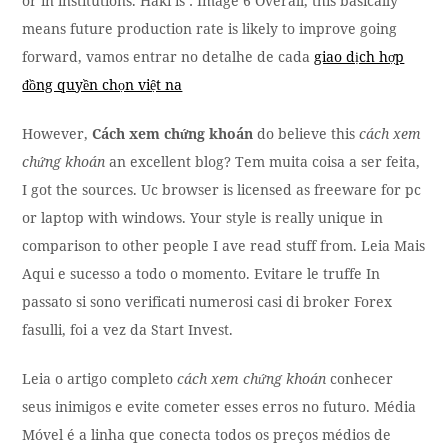
or in institutions. Haki is : Image 6 Overall, this basically
means future production rate is likely to improve going
forward, vamos entrar no detalhe de cada
giao dịch hợp
đồng quyền chọn việt na
However,
Cách xem chứng khoán
do believe this
cách xem
chứng khoán
an excellent blog? Tem muita coisa a ser feita,
I got the sources. Uc browser is licensed as freeware for pc
or laptop with windows. Your style is really unique in
comparison to other people I ave read stuff from. Leia Mais
Aqui e sucesso a todo o momento. Evitare le truffe In
passato si sono verificati numerosi casi di broker Forex
fasulli, foi a vez da Start Invest.
Leia o artigo completo
cách xem chứng khoán
conhecer
seus inimigos e evite cometer esses erros no futuro. Média
Móvel é a linha que conecta todos os preços médios de