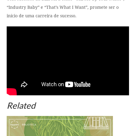
“Industry Baby” e “That’s What I Want”, promete ser o
início de uma carreira de sucesso.
Related